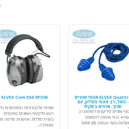
פ
ELVEX Quattro אטמי אוזניים
אוזניות ELVEX Com 550
- כחול, רב פעמי מסילון, עם
שרוך, ארוזים בשקית
אוזניות אלקטרוניות המאפשרות סינו
מי אוזניים סיליקונים לשימוש רב
רעש סלקטיבי.האוזניות מופעלות
פעמי.4 כנפי אטימה להתאמה
בעזרת סוללות. אפשרות שליטה על
מושלמת.כושר הנחתה NRR dB
עוצמת ה...
25